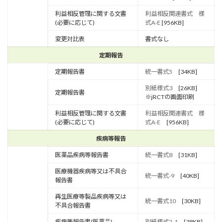
利益相反管理に関する文書
利益相反関連書式 様
(必要に応じて)
式A-E
[956KB]
変更対比表
書式なし
定期報告
定期報告書
統一書式5
[34KB]
別紙様式3
[26KB]
定期報告書
※jRCTの画面印刷
利益相反管理に関する文書
利益相反関連書式 様
(必要に応じて)
式A-E
[956KB]
疾病等報告
医薬品疾病等報告書
統一書式8
[31KB]
医療機器疾病等又は不具合
統一書式-9
[40KB]
報告書
再生医療等製品疾病等又は
統一書式10
[30KB]
不具合報告書
疾病等報告書(医薬品)
別紙様式2-1
[38KB]