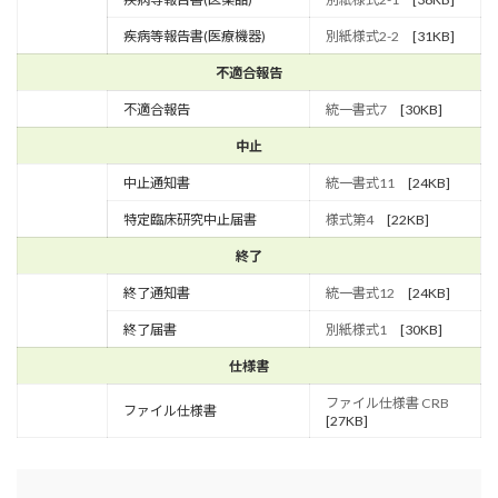
疾病等報告書(医療機器)
別紙様式2-2
[31KB]
不適合報告
不適合報告
統一書式7
[30KB]
中止
中止通知書
統一書式11
[24KB]
特定臨床研究中止届書
様式第4
[22KB]
終了
終了通知書
統一書式12
[24KB]
終了届書
別紙様式1
[30KB]
仕様書
ファイル仕様書 CRB
ファイル仕様書
[27KB]