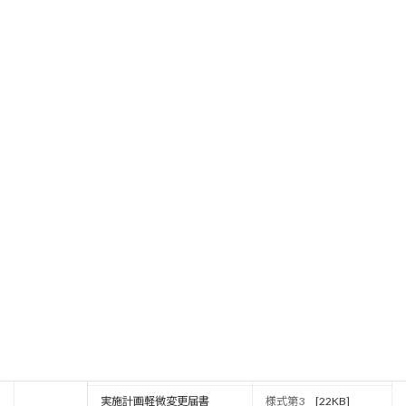
書
被験者の健康被害の補償に
－
ついて説明した文書
被験者の募集の手順に関す
－
る資料
実施医療機関要件確認書
※多施設共同研究機関があ
HIRS書式2
[65KB]
る場合
必要に応
医薬品等概要書
－
じて提出
監査に関する手順書
－
統計解析計画書
－
変更
変更申請書
統一書式3
[25KB]
軽微変更通知書
統一書式14
[32KB]
実施計画変更届書
様式第2
[22KB]
実施計画軽微変更届書
様式第3
[22KB]