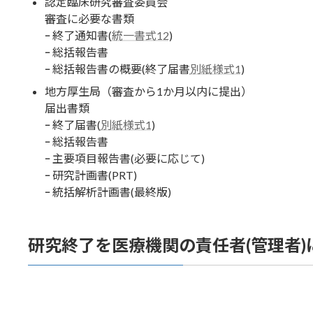
認定臨床研究審査委員会
審査に必要な書類
ｰ 終了通知書(
統一書式12
)
ｰ 総括報告書
ｰ 総括報告書の概要(終了届書
別紙様式1
)
地方厚生局（審査から1か月以内に提出）
届出書類
ｰ 終了届書(
別紙様式1
)
ｰ 総括報告書
ｰ 主要項目報告書(必要に応じて)
ｰ 研究計画書(PRT)
ｰ 統括解析計画書(最終版)
研究終了を医療機関の責任者(管理者)