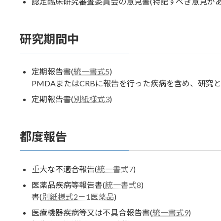
認定臨床研究審査委員会の意見書(特記すべき意見があ
研究期間中
定期報告書(
統一書式5
)
PMDAまたはCRBに報告を行った疾病を含め、研究
定期報告書(
別紙様式3
)
都度報告
重大な不適合報告(
統一書式7
)
医薬品疾病等報告書(
統一書式8
) 
書(
別紙様式2－1医薬品
)
医療機器疾病等又は不具合報告書(
統一書式9