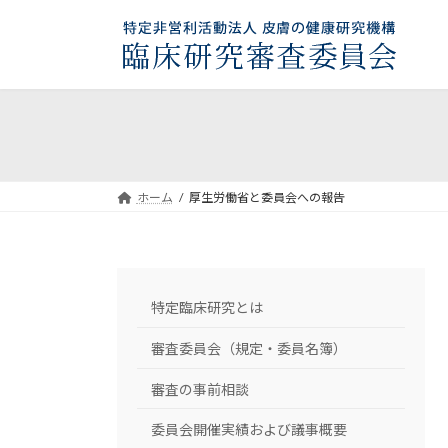
コ
ナ
ン
ビ
テ
ゲ
ン
ー
ツ
シ
へ
ョ
ス
ン
キ
に
ホーム
厚生労働省と委員会への報告
ッ
移
プ
動
特定臨床研究とは
審査委員会（規定・委員名簿）
審査の事前相談
委員会開催実績および議事概要