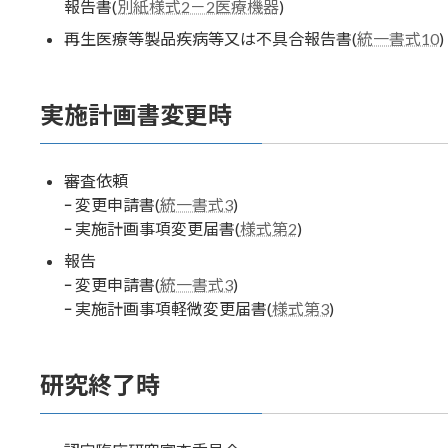
報告書(
別紙様式2－2医療機器
)
再生医療等製品疾病等又は不具合報告書(
統一書式10
)
実施計画書変更時
審査依頼
ｰ 変更申請書(
統一書式3
)
ｰ 実施計画事項変更届書(
様式第2
)
報告
ｰ 変更申請書(
統一書式3
)
ｰ 実施計画事項軽微変更届書(
様式第3
)
研究終了時